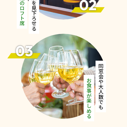
二階のロフト席
絶景を見下ろせる
02
03
同窓会や大人数でも
お食事が楽しめる